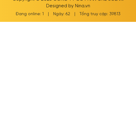
Designed by
Nina.vn
Đang online: 1
|
Ngày: 62
|
Tổng truy cập: 39813