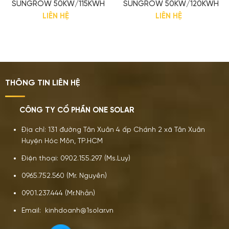
SUNGROW 50KW/115KWH
SUNGROW 50KW/120KWH
LIÊN HỆ
LIÊN HỆ
THÔNG TIN LIÊN HỆ
CÔNG TY CỔ PHẦN ONE SOLAR
Địa chỉ: 131 đường Tân Xuân 4 ấp Chánh 2 xã Tân Xuân
Huyện Hóc Môn, TP.HCM
Điện thoại: 0902.155.297 (Ms.Luy)
0965.752.560 (Mr. Nguyên)
0901.237.444 (Mr.Nhẫn)
Email: kinhdoanh@1solar.vn