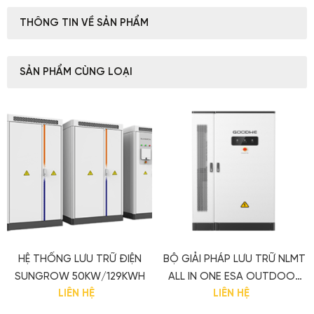
THÔNG TIN VỀ SẢN PHẨM
SẢN PHẨM CÙNG LOẠI
HỆ THỐNG LƯU TRỮ ĐIỆN
BỘ GIẢI PHÁP LƯU TRỮ NLMT
SUNGROW 50KW/129KWH
ALL IN ONE ESA OUTDOOR
LIÊN HỆ
LIÊN HỆ
CABINET 30KW/60KWH