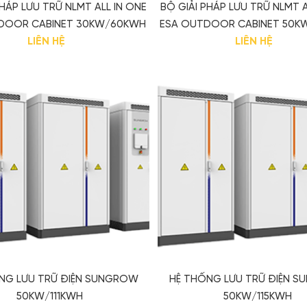
PHÁP LƯU TRỮ NLMT ALL IN ONE
BỘ GIẢI PHÁP LƯU TRỮ NLMT A
DOOR CABINET 30KW/60KWH
ESA OUTDOOR CABINET 50K
LIÊN HỆ
LIÊN HỆ
NG LƯU TRỮ ĐIỆN SUNGROW
HỆ THỐNG LƯU TRỮ ĐIỆN 
50KW/111KWH
50KW/115KWH