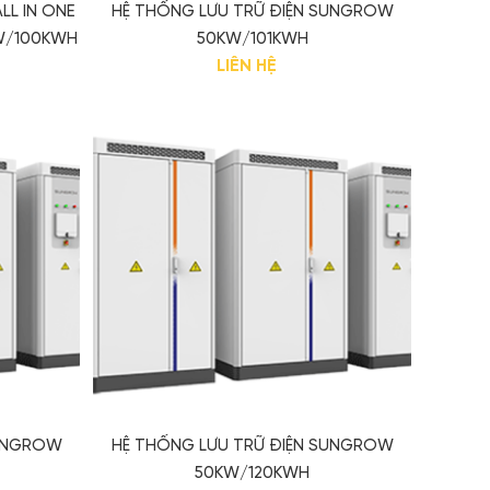
LL IN ONE
HỆ THỐNG LƯU TRỮ ĐIỆN SUNGROW
W/100KWH
50KW/101KWH
LIÊN HỆ
SUNGROW
HỆ THỐNG LƯU TRỮ ĐIỆN SUNGROW
50KW/120KWH