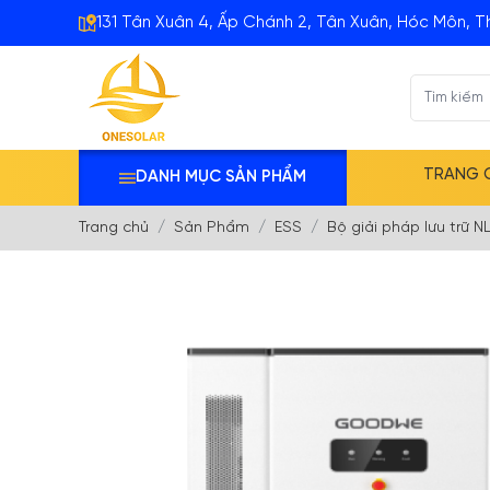
131 Tân Xuân 4, Ấp Chánh 2, Tân Xuân, Hóc Môn, T
TRANG 
DANH MỤC SẢN PHẨM
Trang chủ
Sản Phẩm
ESS
Bộ giải pháp lưu trữ 