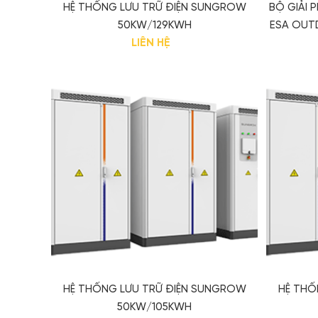
HỆ THỐNG LƯU TRỮ ĐIỆN SUNGROW
BỘ GIẢI 
50KW/129KWH
ESA OUT
LIÊN HỆ
HỆ THỐNG LƯU TRỮ ĐIỆN SUNGROW
HỆ THỐ
50KW/105KWH