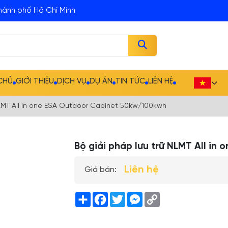
hành phố Hồ Chí Minh
CHỦ
GIỚI THIỆU
DỊCH VỤ
DỰ ÁN
TIN TỨC
LIÊN HỆ
NLMT All in one ESA Outdoor Cabinet 50kw/100kwh
Bộ giải pháp lưu trữ NLMT All i
Liên hệ
Giá bán:
Share
Facebook
Twitter
Messenger
Copy
Link