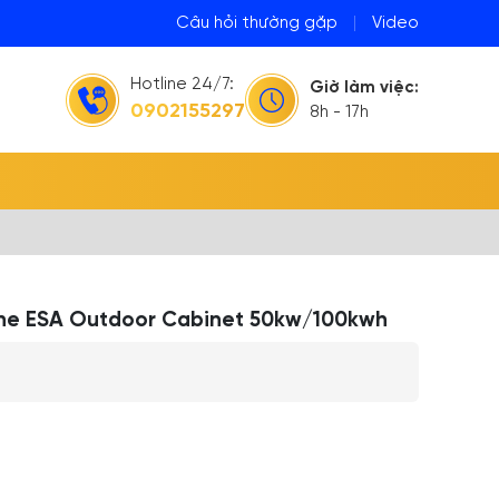
Câu hỏi thường gặp
|
Video
Hotline 24/7:
Giờ làm việc:
0902155297
8h - 17h
n one ESA Outdoor Cabinet 50kw/100kwh