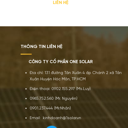
LIÊN HỆ
THÔNG TIN LIÊN HỆ
CÔNG TY CỔ PHẦN ONE SOLAR
Địa chỉ: 131 đường Tân Xuân 4 ấp Chánh 2 xã Tân
Xuân Huyện Hóc Môn, TP.HCM
Điện thoại: 0902.155.297 (Ms.Luy)
0965.752.560 (Mr. Nguyên)
0901.237.444 (Mr.Nhẫn)
Email: kinhdoanh@1solar.vn