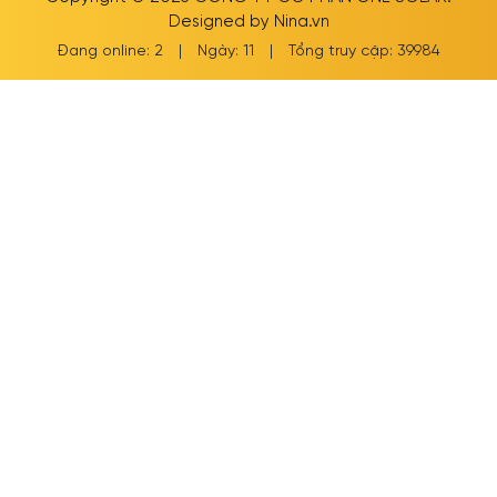
Designed by
Nina.vn
Đang online: 2
|
Ngày: 11
|
Tổng truy cập: 39984