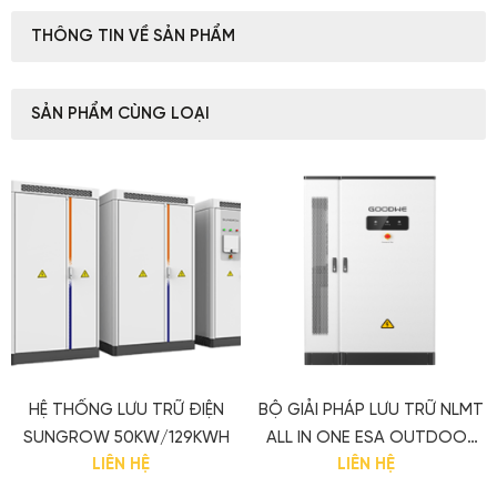
THÔNG TIN VỀ SẢN PHẨM
SẢN PHẨM CÙNG LOẠI
HỆ THỐNG LƯU TRỮ ĐIỆN
BỘ GIẢI PHÁP LƯU TRỮ NLMT
SUNGROW 50KW/129KWH
ALL IN ONE ESA OUTDOOR
LIÊN HỆ
LIÊN HỆ
CABINET 30KW/60KWH