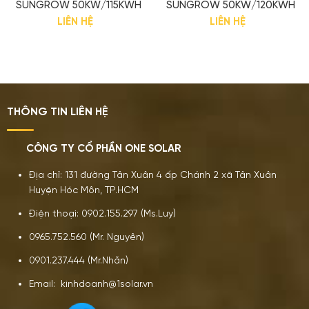
SUNGROW 50KW/115KWH
SUNGROW 50KW/120KWH
LIÊN HỆ
LIÊN HỆ
THÔNG TIN LIÊN HỆ
CÔNG TY CỔ PHẦN ONE SOLAR
Địa chỉ: 131 đường Tân Xuân 4 ấp Chánh 2 xã Tân Xuân
Huyện Hóc Môn, TP.HCM
Điện thoại: 0902.155.297 (Ms.Luy)
0965.752.560 (Mr. Nguyên)
0901.237.444 (Mr.Nhẫn)
Email: kinhdoanh@1solar.vn