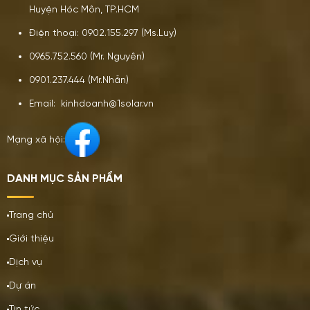
Huyện Hóc Môn, TP.HCM
Điện thoại: 0902.155.297 (Ms.Luy)
0965.752.560 (Mr. Nguyên)
0901.237.444 (Mr.Nhẫn)
Email: kinhdoanh@1solar.vn
Mạng xã hội:
DANH MỤC SẢN PHẨM
Trang chủ
Giới thiệu
Dịch vụ
Dự án
Tin tức