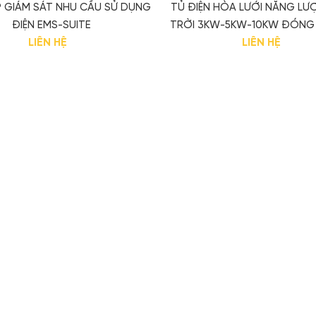
P GIÁM SÁT NHU CẦU SỬ DỤNG
TỦ ĐIỆN HÒA LƯỚI NĂNG L
ĐIỆN EMS-SUITE
TRỜI 3KW-5KW-10KW ĐÓNG 
LIÊN HỆ
LIÊN HỆ