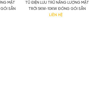
ƯỢNG MẶT
TỦ ĐIỆN LƯU TRỮ NĂNG LƯỢNG MẶT
GÓI SẴN
TRỜI 5KW-10KW ĐÓNG GÓI SẴN
LIÊN HỆ