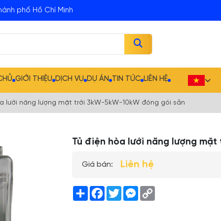
hành phố Hồ Chí Minh
CHỦ
GIỚI THIỆU
DỊCH VỤ
DỰ ÁN
TIN TỨC
LIÊN HỆ
òa lưới năng lượng mặt trời 3kW-5kW-10kW đóng gói sẵn
Tủ điện hòa lưới năng lượng mặt
Liên hệ
Giá bán:
Share
Facebook
Twitter
Messenger
Copy
Link