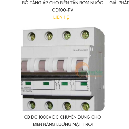
BỘ TĂNG ÁP CHO BIẾN TẦN BƠM NƯỚC
GIẢI PHÁ
GD100-PV
LIÊN HỆ
CB DC 1000V DC CHUYÊN DỤNG CHO
ĐIỆN NĂNG LƯỢNG MẶT TRỜI