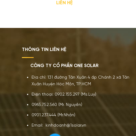
LIÊN HỆ
THÔNG TIN LIÊN HỆ
CÔNG TY CỔ PHẦN ONE SOLAR
Địa chỉ: 131 đường Tân Xuân 4 ấp Chánh 2 xã Tân
Xuân Huyện Hóc Môn, TP.HCM
Điện thoại: 0902.155.297 (Ms.Luy)
0965.752.560 (Mr. Nguyên)
0901.237.444 (Mr.Nhẫn)
Email: kinhdoanh@1solar.vn