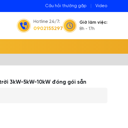
Câu hỏi thường gặp
|
Video
Hotline 24/7:
Giờ làm việc:
0902155297
8h - 17h
 trời 3kW-5kW-10kW đóng gói sẵn