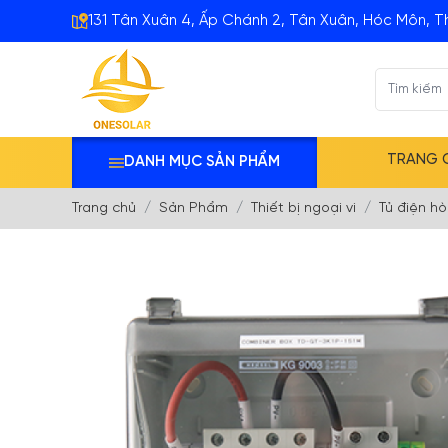
131 Tân Xuân 4, Ấp Chánh 2, Tân Xuân, Hóc Môn, T
TRANG 
DANH MỤC SẢN PHẨM
Trang chủ
Sản Phẩm
Thiết bị ngoại vi
Tủ điện h