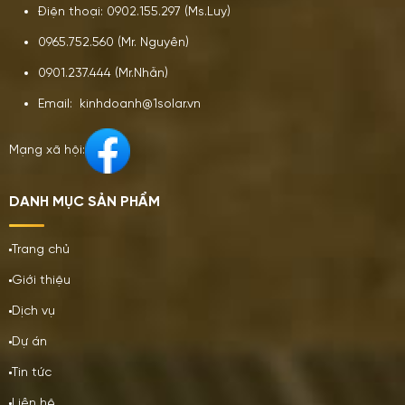
Điện thoại: 0902.155.297 (Ms.Luy)
0965.752.560 (Mr. Nguyên)
0901.237.444 (Mr.Nhẫn)
Email: kinhdoanh@1solar.vn
Mạng xã hội:
DANH MỤC SẢN PHẨM
Trang chủ
Giới thiệu
Dịch vụ
Dự án
Tin tức
Liên hệ