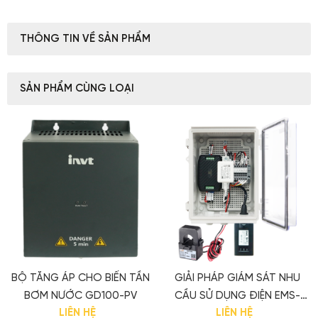
THÔNG TIN VỀ SẢN PHẨM
SẢN PHẨM CÙNG LOẠI
BỘ TĂNG ÁP CHO BIẾN TẦN
GIẢI PHÁP GIÁM SÁT NHU
BƠM NƯỚC GD100-PV
CẦU SỬ DỤNG ĐIỆN EMS-
LIÊN HỆ
LIÊN HỆ
SUITE