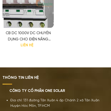
CB DC 1000V DC CHUYÊN
DỤNG CHO ĐIỆN NĂNG
LIÊN HỆ
LƯỢNG MẶT TRỜI
THÔNG TIN LIÊN HỆ
CÔNG TY CỔ PHẦN ONE SOLAR
Địa chỉ: 131 đường Tân Xuân 4 ấp Chánh 2 xã Tân Xuân
Huyện Hóc Môn, TP.HCM