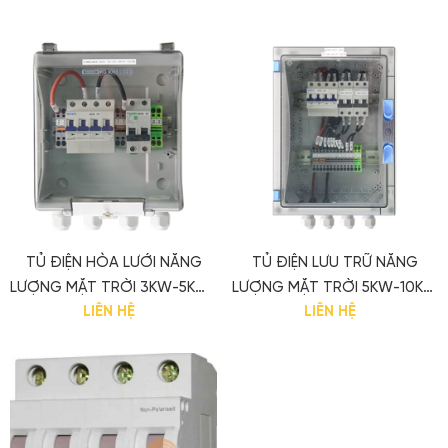
TỦ ĐIỆN HÒA LƯỚI NĂNG
TỦ ĐIỆN LƯU TRỮ NĂNG
LƯỢNG MẶT TRỜI 3KW-5KW-
LƯỢNG MẶT TRỜI 5KW-10KW
LIÊN HỆ
LIÊN HỆ
10KW ĐÓNG GÓI SẴN
ĐÓNG GÓI SẴN