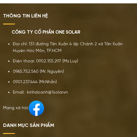
THÔNG TIN LIÊN HỆ
CÔNG TY CỔ PHẦN ONE SOLAR
Địa chỉ: 131 đường Tân Xuân 4 ấp Chánh 2 xã Tân Xuân
Huyện Hóc Môn, TP.HCM
Điện thoại: 0902.155.297 (Ms.Luy)
0965.752.560 (Mr. Nguyên)
0901.237.444 (Mr.Nhẫn)
Email: kinhdoanh@1solar.vn
Mạng xã hội:
DANH MỤC SẢN PHẨM