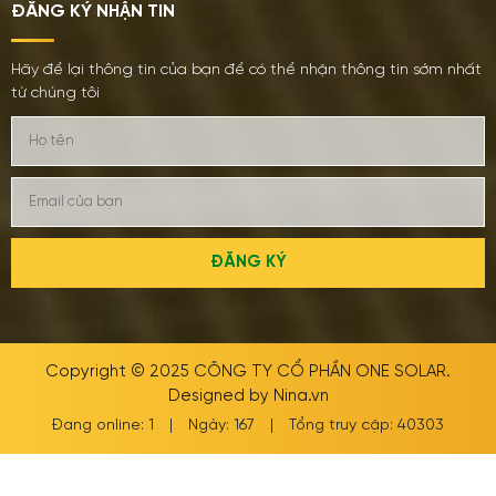
ĐĂNG KÝ NHẬN TIN
Hãy để lại thông tin của bạn để có thể nhận thông tin sớm nhất
từ chúng tôi
ĐĂNG KÝ
Copyright © 2025
CÔNG TY CỔ PHẦN ONE SOLAR
.
Designed by
Nina.vn
Đang online: 1
|
Ngày: 167
|
Tổng truy cập: 40303