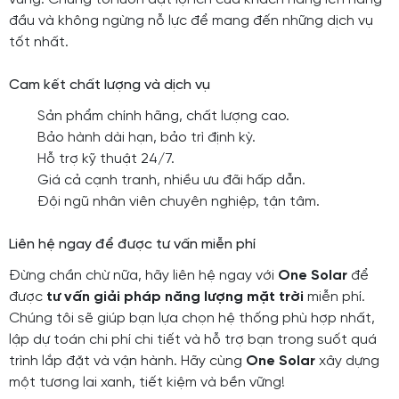
đầu và không ngừng nỗ lực để mang đến những dịch vụ
tốt nhất.
Cam kết chất lượng và dịch vụ
Sản phẩm chính hãng, chất lượng cao.
Bảo hành dài hạn, bảo trì định kỳ.
Hỗ trợ kỹ thuật 24/7.
Giá cả cạnh tranh, nhiều ưu đãi hấp dẫn.
Đội ngũ nhân viên chuyên nghiệp, tận tâm.
Liên hệ ngay để được tư vấn miễn phí
Đừng chần chừ nữa, hãy liên hệ ngay với
One Solar
để
được
tư vấn giải pháp năng lượng mặt trời
miễn phí.
Chúng tôi sẽ giúp bạn lựa chọn hệ thống phù hợp nhất,
lập dự toán chi phí chi tiết và hỗ trợ bạn trong suốt quá
trình lắp đặt và vận hành. Hãy cùng
One Solar
xây dựng
một tương lai xanh, tiết kiệm và bền vững!