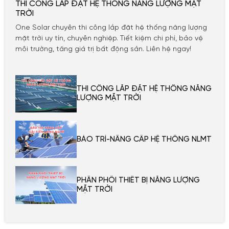
THI CÔNG LẮP ĐẶT HỆ THÔNG NĂNG LƯỢNG MẶT
TRỜI
One Solar chuyên thi công lắp đặt hệ thống năng lượng
mặt trời uy tín, chuyên nghiệp. Tiết kiệm chi phí, bảo vệ
môi trường, tăng giá trị bất động sản. Liên hệ ngay!
THI CÔNG LẮP ĐẶT HỆ THÔNG NĂNG
LƯỢNG MẶT TRỜI
BẢO TRÌ-NÂNG CẤP HỆ THỐNG NLMT
PHÂN PHỐI THIẾT BỊ NĂNG LƯỢNG
MẶT TRỜI