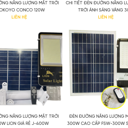
ỜNG NĂNG LƯỢNG MẶT TRỜI
CHI TIẾT ĐÈN ĐƯỜNG NĂNG 
OKOYO CONCO 120W
TRỜI ÁNH SÁNG VÀNG 
LIÊN HỆ
LIÊN HỆ
ỜNG NĂNG LƯỢNG MẶT TRỜI
ĐÈN ĐƯỜNG NĂNG LƯỢNG M
0W LION GIÁ RẺ J-400W
300W CAO CẤP FSW-300W S