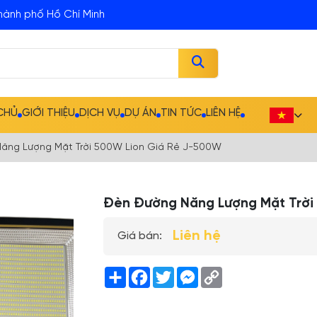
hành phố Hồ Chí Minh
CHỦ
GIỚI THIỆU
DỊCH VỤ
DỰ ÁN
TIN TỨC
LIÊN HỆ
ăng Lượng Mặt Trời 500W Lion Giá Rẻ J-500W
Đèn Đường Năng Lượng Mặt Trời
Liên hệ
Giá bán:
Share
Facebook
Twitter
Messenger
Copy
Link