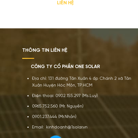
LIÊN HỆ
THÔNG TIN LIÊN HỆ
CÔNG TY CỔ PHẦN ONE SOLAR
Địa chỉ: 131 đường Tân Xuân 4 ấp Chánh 2 xã Tân
Xuân Huyện Hóc Môn, TP.HCM
Điện thoại: 0902.155.297 (Ms.Luy)
0965.752.560 (Mr. Nguyên)
0901.237.444 (Mr.Nhẫn)
Email: kinhdoanh@1solar.vn