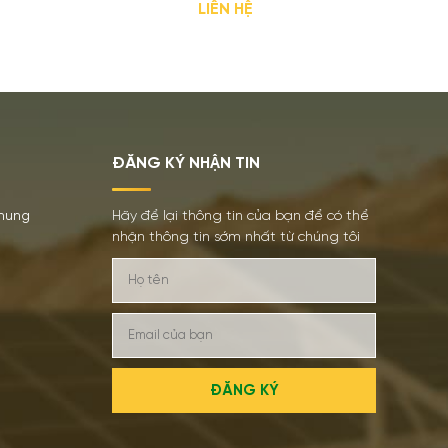
LIÊN HỆ
LED USA
ĐĂNG KÝ NHẬN TIN
chung
Hãy để lại thông tin của bạn để có thể
nhận thông tin sớm nhất từ chúng tôi
ĐĂNG KÝ