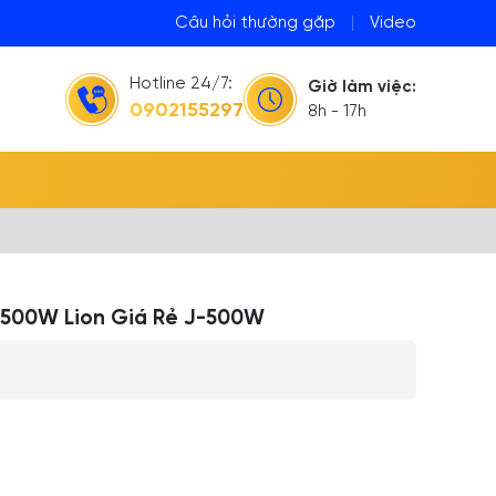
Câu hỏi thường gặp
|
Video
Hotline 24/7:
Giờ làm việc:
0902155297
8h - 17h
 500W Lion Giá Rẻ J-500W