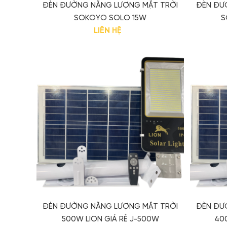
ĐÈN ĐƯỜNG NĂNG LƯỢNG MẶT TRỜI
ĐÈN ĐƯ
SOKOYO SOLO 15W
S
LIÊN HỆ
ĐÈN ĐƯỜNG NĂNG LƯỢNG MẶT TRỜI
ĐÈN ĐƯ
500W LION GIÁ RẺ J-500W
40